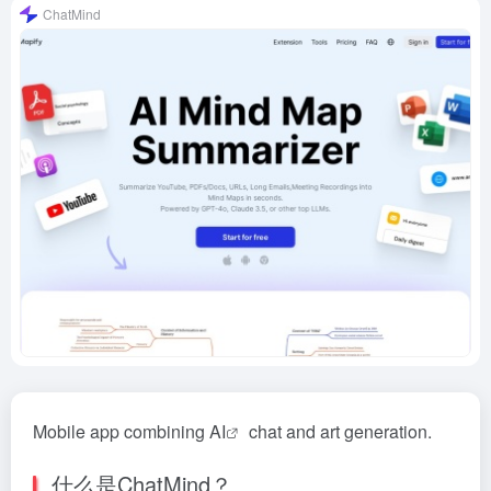
ChatMind
Mobile app combining
AI
chat and art generation.
什么是ChatMind？