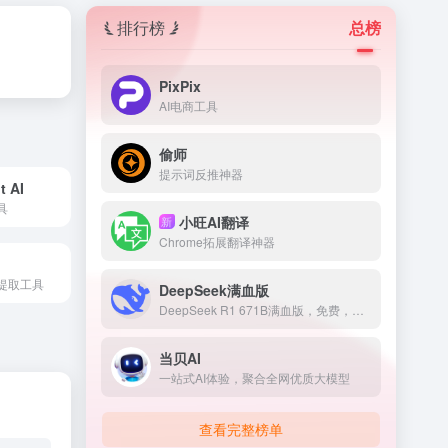
排行榜
总榜
PixPix
AI电商工具
偷师
提示词反推神器
t AI
具
小旺AI翻译
新
Chrome拓展翻译神器
提取工具
DeepSeek满血版
DeepSeek R1 671B满血版，免费，不卡顿
当贝AI
一站式AI体验，聚合全网优质大模型
查看完整榜单