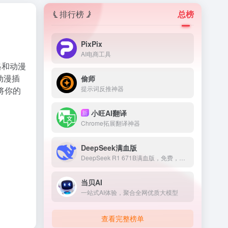
排行榜
总榜
PixPix
AI电商工具
格和动漫
动漫插
偷师
提示词反推神器
能将你的
小旺AI翻译
新
Chrome拓展翻译神器
DeepSeek满血版
DeepSeek R1 671B满血版，免费，不卡顿
当贝AI
一站式AI体验，聚合全网优质大模型
查看完整榜单