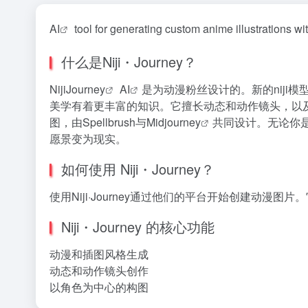
AI
tool for generating custom anime illustrations w
it
什么是Niji・Journey？
NijiJourney
AI
是为动漫粉丝设计的。新的niji
美学有着更丰富的知识。它擅长动态和动作镜头，以
图，由Spellbrush与
Midjourney
共同设计。无论你是在
愿景变为现实。
如何使用 Niji・Journey？
使用Niji·Journey通过他们的平台开始创建动漫
Niji・Journey 的核心功能
动漫和插图风格生成
动态和动作镜头创作
以角色为中心的构图