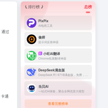
排行榜
总榜
PixPix
AI电商工具
，通过
偷师
提示词反推神器
小旺AI翻译
新
Chrome拓展翻译神器
DeepSeek满血版
DeepSeek R1 671B满血版，免费，不卡顿
当贝AI
一站式AI体验，聚合全网优质大模型
、卡通
查看完整榜单