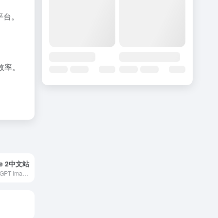
平台。
。
效率。
。
ge 2中文站
面向中文用户的 GPT Image 2 在线体验站，支持中文指令、参考图生图、4K 输出和商业素材创作。