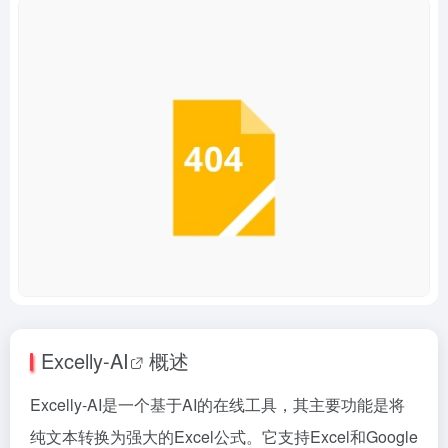
Excelly-
AI
概述
Excelly-AI是一个基于AI的在线工具，其主要功能是将
纯文本转换为强大的Excel公式。它支持Excel和Google