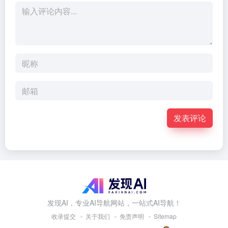
发表评论
发现AI，专业AI导航网站，一站式AI导航！
收录提交
关于我们
免责声明
Sitemap