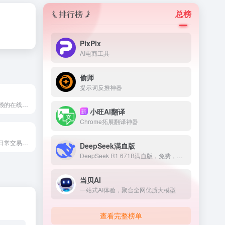
排行榜
总榜
PixPix
AI电商工具
偷师
提示词反推神器
巴基斯坦值得信赖的在线购物商店
小旺AI翻译
新
Chrome拓展翻译神器
澳大利亚最大的日常交易网站
DeepSeek满血版
DeepSeek R1 671B满血版，免费，不卡顿
当贝AI
一站式AI体验，聚合全网优质大模型
查看完整榜单