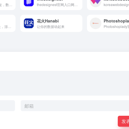
Banber官网入口网址，数据可视化分析平台，在线制作炫酷科技风数据表盘
thedesignest官网入口网址，设计文章分享，免费素材，视频，灵感创意
花火Hanabi
Photoshopl
美数课官网入口网址，澎湃新闻旗下的信息图作品，用数字解读新闻
让你的数据动起来
发