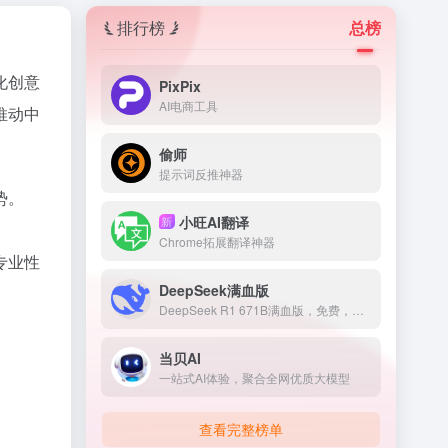
排行榜
总榜
文化创意
PixPix
AI电商工具
推动中
偷师
提示词反推神器
势。
小旺AI翻译
新
。
Chrome拓展翻译神器
专业性
DeepSeek满血版
DeepSeek R1 671B满血版，免费，不卡顿
当贝AI
一站式AI体验，聚合全网优质大模型
查看完整榜单