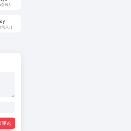
koreawebdesign官网入口网址，韩国网页设计灵感合集
ady
Photoshoplady官网入口网址，ps教程，特效，文章，文字特效，UI设计，后期
表评论