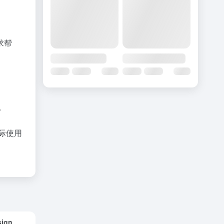
求帮
。
际使用
sign