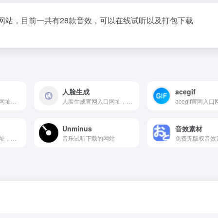
享网站，目前一共有28款音效，可以在线试听以及打包下载
人脸生成
acegif
Psiu Puxa官网入口网址，一个专门分享太空和空间壁纸的网站
人脸生成官网入口网址，G-Lab人脸生成实验，计算生成的不存在的人物，可以用作真实人物头像，而且提供多种人脸生成工具下载，甚至还能生成短视频，就很牛逼
Unminus
音效素材
Skuawk官网入口网址，网站的首页挺有意思的，图片质量很高，而且很有创意，全部免费可商用。
音乐试听下载的网站
免费无版权音效