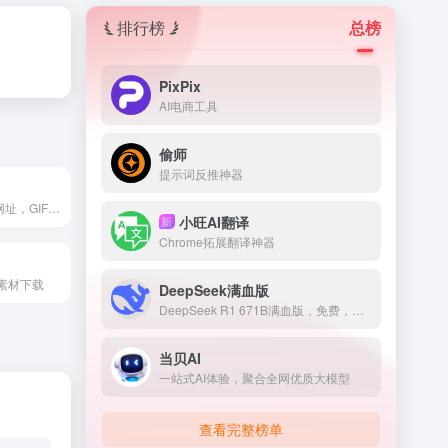
排行榜
总榜
PixPix
AI电商工具
偷师
提示词反推神器
acegif官网入口网址，GIF动图搜索与下载网站，这个网站会将一些相同主题的动图整合到一起，方便统一查看
小旺AI翻译
新
Chrome拓展翻译神器
素材下载
DeepSeek满血版
DeepSeek R1 671B满血版，免费，不卡顿
当贝AI
一站式AI体验，聚合全网优质大模型
查看完整榜单