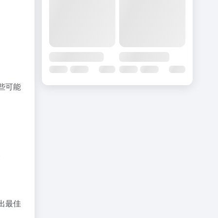
些可能
。
出最佳