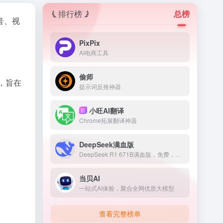
排行榜
总榜
音、视
PixPix
AI电商工具
偷师
，旨在
提示词反推神器
小旺AI翻译
新
Chrome拓展翻译神器
DeepSeek满血版
DeepSeek R1 671B满血版，免费，不卡顿
当贝AI
一站式AI体验，聚合全网优质大模型
查看完整榜单