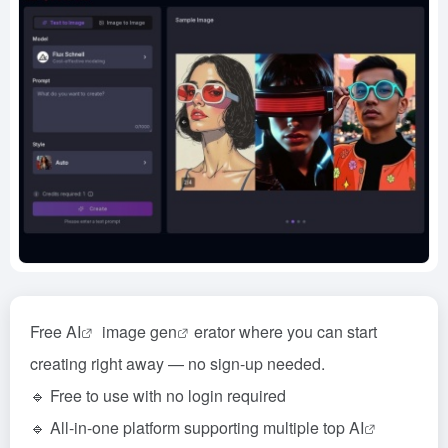
Free
AI
image
gen
erator where you can start
creating right away — no sign-up needed.
🔹 Free to use with no login required
🔹 All-in-one platform supporting multiple top
AI