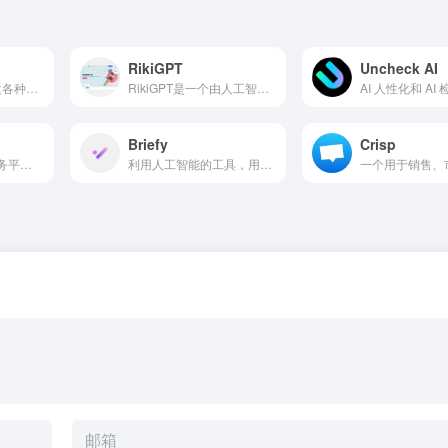
RikiGPT
Uncheck AI
AI生成器，用于创建各种风格的定制艺术作品。
RikiGPT是一个由人工智能驱动的平台，可以一键生成长达200页的学术研究论文，并且可以访问超过2亿的来源。它提供定制的独特论文，支持多语言翻译，由OpenAI的GPT-40提供动力。
Briefy
Crisp
一个 AI 自动化即服务平台，用于以固定月费自动化任务。
利用人工智能的工具，用于结构化摘要文本、音频和视频。