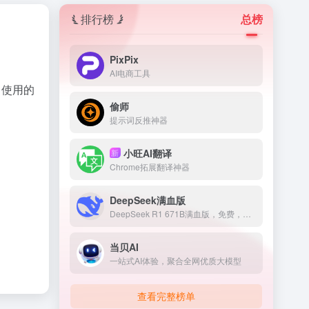
排行榜
总榜
PixPix
AI电商工具
、使用的
偷师
提示词反推神器
小旺AI翻译
新
Chrome拓展翻译神器
DeepSeek满血版
DeepSeek R1 671B满血版，免费，不卡顿
当贝AI
一站式AI体验，聚合全网优质大模型
查看完整榜单