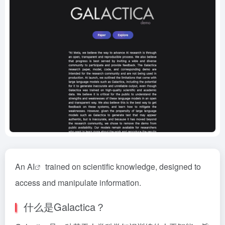
An
AI
trained on scientific knowledge, designed to
access and manipulate information.
什么是Galactica？