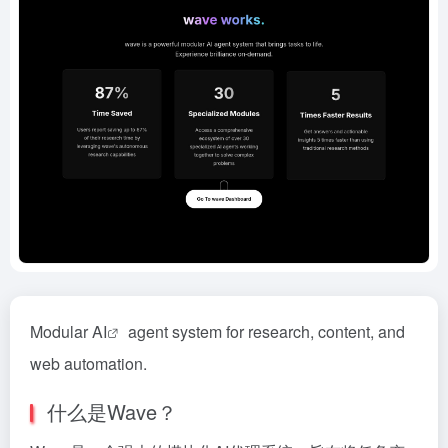
Modular
AI
agent system for research, content, and
web automation.
什么是Wave？