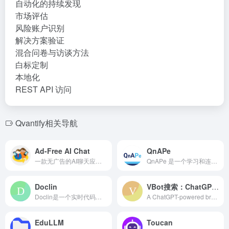
自动化的持续发现
市场评估
风险账户识别
解决方案验证
混合问卷与访谈方法
白标定制
本地化
REST API 访问
Qvantify相关导航
Ad-Free AI Chat
QnAPe
一款无广告的AI聊天应用程序，适用于Android，具有语音聊天、游戏和学习功能。
QnAPe 是一个学习和连接知识渊博的人的问答平台。
Doclin
VBot搜索：ChatGPT搜索助理（V起来®）
Doclin是一个实时代码讨论工具，构建代码知识库。
A ChatGPT-powered browser plug...
EduLLM
Toucan