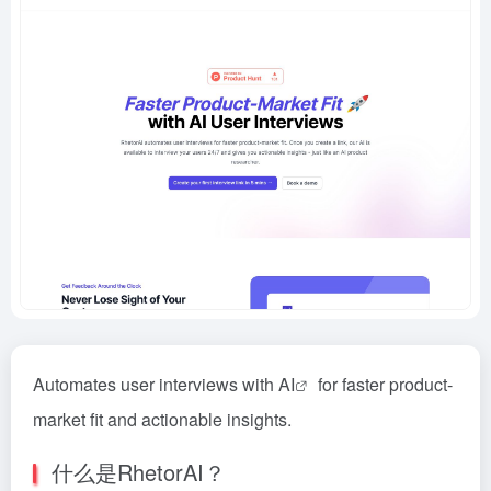
Automates user interviews with
AI
for faster product-
market fit and actionable insights.
什么是RhetorAI？