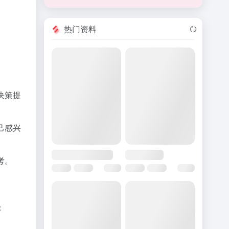
热门资料
决策提
己感兴
考。
：