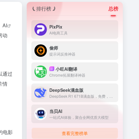
排行榜
总榜
、
AI
PixPix
AI电商工具
房动
偷师
提示词反推神器
小旺AI翻译
新
以通过
Chrome拓展翻译神器
片情
DeepSeek满血版
DeepSeek R1 671B满血版，免费，不卡顿
当贝AI
一站式AI体验，聚合全网优质大模型
的电影
查看完整榜单