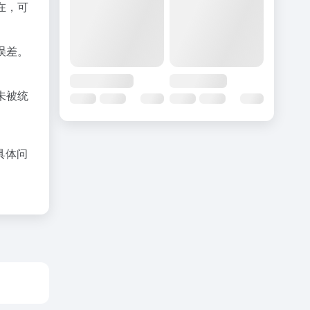
在，可
误差。
未被统
具体问