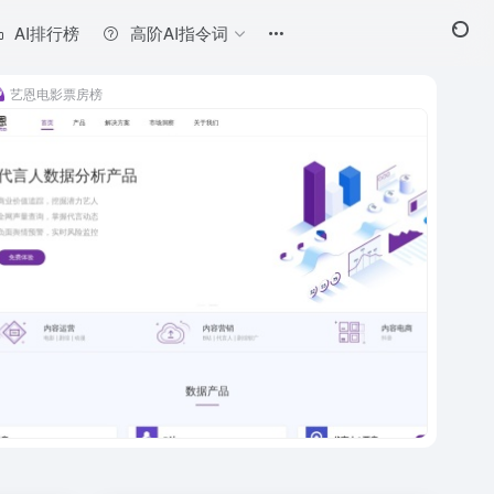
AI排行榜
高阶AI指令词
艺恩电影票房榜