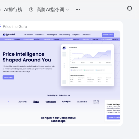
AI排行榜
高阶AI指令词
PriceIntelGuru