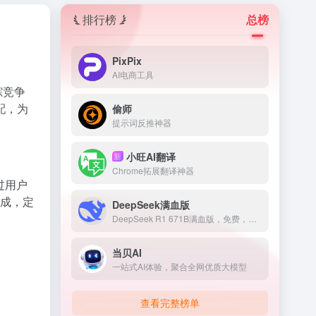
排行榜
总榜
PixPix
AI电商工具
踪竞争
配，为
偷师
提示词反推神器
小旺AI翻译
新
Chrome拓展翻译神器
过用户
集成，定
DeepSeek满血版
DeepSeek R1 671B满血版，免费，不卡顿
当贝AI
一站式AI体验，聚合全网优质大模型
查看完整榜单