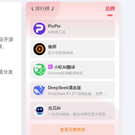
排行榜
总榜
PixPix
AI电商工具
业开源
解。
偷师
提示词反推神器
小旺AI翻译
新
道分发
Chrome拓展翻译神器
DeepSeek满血版
DeepSeek R1 671B满血版，免费，不卡顿
当贝AI
一站式AI体验，聚合全网优质大模型
查看完整榜单