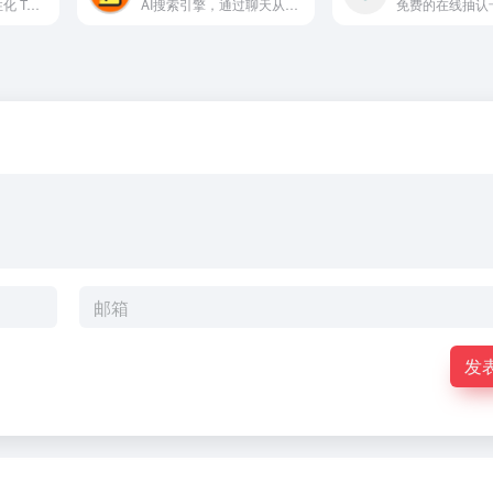
基于人工智能的个性化 Twitter/X 私信外联助手和收件箱管理工具。
AI搜索引擎，通过聊天从上传的文档中检索信息。
发