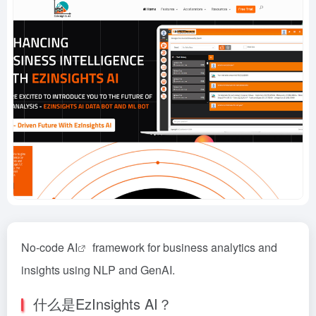
No-code
AI
framework for business analytics and
insights using NLP and GenAI.
什么是EzInsights AI？