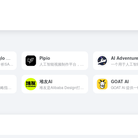
U-Verify for Anglo American – PRD
Pipio
AI Adventur
利用机器学习自动分析SAP Fieldglass中的工人文档，以检测不一致之处。
人工智能视频制作平台，提供数字演员、文本转语音和视频配音功能。
堆友AI
GOAT AI
一家提供IT支持、战略指导和人工智能驱动商业解决方案的人工智能工作室。
堆友是Alibaba Design打造的设计师全成长周期服务平台，围绕品质、效率、技能、成就、收入五大用户价值布局平台能力，全力服务设计师，旨在成为设计师的好朋友。 堆友历经大厂设计师团队多轮打磨雕刻，集海量高品质3D素材、实时在线渲染、多元场景功能应用、轻便好学易上手等多重优势于一身的设计神器，更自带免费可商用属性，为专业设计师、运营工友、学生小白、社交达人提供了一个零成本的在线设计站点和资源库。