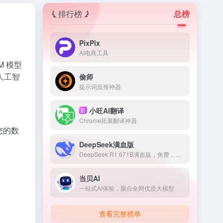
排行榜
总榜
PixPix
AI电商工具
M 模型
人工智
偷师
提示词反推神器
小旺AI翻译
新
Chrome拓展翻译神器
析您的数
DeepSeek满血版
DeepSeek R1 671B满血版，免费，不卡顿
当贝AI
一站式AI体验，聚合全网优质大模型
查看完整榜单