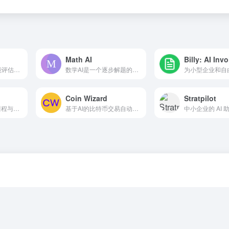
Math AI
Evalify使用人工智能评估投资计划中的法律风险并对初创公司进行评分。
数学AI是一个逐步解题的数学求解器和AI辅导工具，可以解决作业问题。
Coin Wizard
Stratpilot
来自顶尖大学的AI课程与认证的策划列表。
基于AI的比特币交易自动化工具。