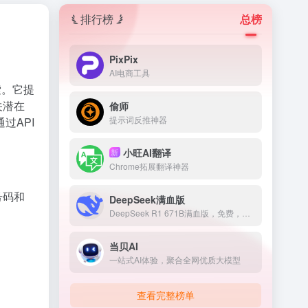
排行榜
总榜
PixPix
AI电商工具
索。它提
关潜在
偷师
提示词反推神器
过API
小旺AI翻译
新
Chrome拓展翻译神器
号码和
DeepSeek满血版
DeepSeek R1 671B满血版，免费，不卡顿
当贝AI
一站式AI体验，聚合全网优质大模型
查看完整榜单