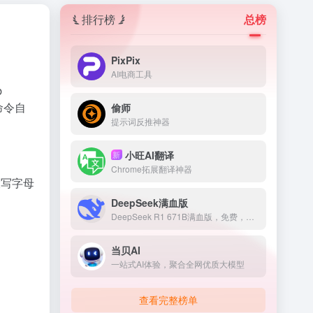
排行榜
总榜
PixPix
AI电商工具
b
命令自
偷师
提示词反推神器
小旺AI翻译
新
Chrome拓展翻译神器
。以大写字母
DeepSeek满血版
DeepSeek R1 671B满血版，免费，不卡顿
当贝AI
一站式AI体验，聚合全网优质大模型
查看完整榜单