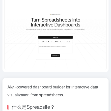
AI
-powered dashboard builder for interactive data
visualization from spreadsheets.
什么是Spreadsite？