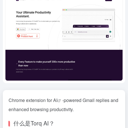
Chrome extension for
AI
-powered Gmail replies and
enhanced browsing productivity.
什么是Torq AI？