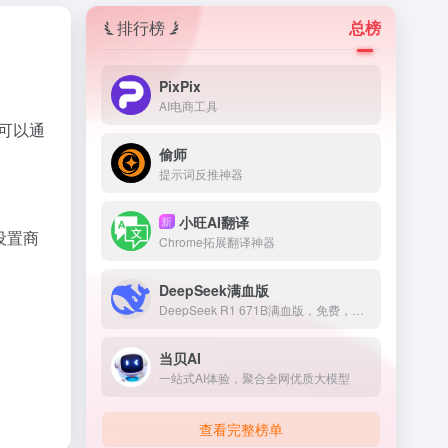
排行榜
总榜
PixPix
AI电商工具
也可以通
偷师
提示词反推神器
小旺AI翻译
新
设置商
Chrome拓展翻译神器
DeepSeek满血版
DeepSeek R1 671B满血版，免费，不卡顿
当贝AI
一站式AI体验，聚合全网优质大模型
查看完整榜单