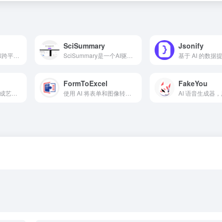
SciSummary
Jsonify
具有自然语言搜索和跨平台同步功能的免费播客应用。
SciSummary是一个AI驱动的工具，用于总结科学文章和研究论文。
FormToExcel
FakeYou
基于 Windows 的生成艺术创作工具，具备人工智能驱动的特点和创作控制。
使用 AI 将表单和图像转换为 Excel，实现自动数据提取。