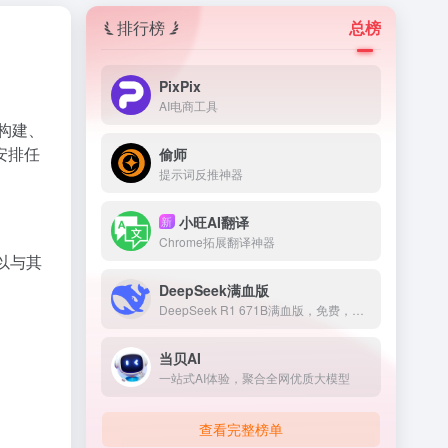
排行榜
总榜
PixPix
AI电商工具
来构建、
安排任
偷师
提示词反推神器
小旺AI翻译
新
Chrome拓展翻译神器
可以与其
DeepSeek满血版
DeepSeek R1 671B满血版，免费，不卡顿
当贝AI
一站式AI体验，聚合全网优质大模型
查看完整榜单