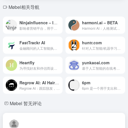
Møbel相关导航
NinjaInfluence – Influencer Marketing
harmoni.ai – BETA
影响者营销平台，用于管理策略和与影响者沟通。
Harmoni AI：人格测试、个性化播客和关系洞察，助力个人和职业成长。
FastTrackr AI
huntr.com
金融顾问的人工智能执行助理，自动化工作流程和管理客户交互。
针对人工智能/机器学习开源应用程序、库和模型文件格式的漏洞赏金平台。
Heartfly
yunkaoai.com
为寻找好友和伴侣而设计的 AI 驱动的 LGBTQ+ 交友约会应用。
基于人工智能的在线考试平台，具有智能监考和智能化功能。
Regrow AI: AI Hairloss App
6pm
Regrow AI：跟踪脱发，获取诊断，并通过 AI 建议重新长回头发。
6pm 是一个用于支出和预算管理的 AI 财务助手。
Møbel
暂无评论