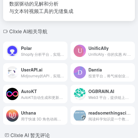
数据驱动的见解和分析
与文本转视频工具的无缝集成
Clixie AI相关导航
Polar
UnificAlly
Shopify 分析平台，实现数据集中、KPI 计算和实时洞察。
UnificAlly - 你的实惠 AI API 门户
UserAPI.ai
Dantia
Midjourney的API，实现AI图像生成集成到应用中。
投资平台，将气候创业者与投资者、顾问和资源连接起来。
AutoKT
OGBRAIN.AI
AutoKT自动生成和更新文档，节省开发者时间。
Web3 平台，提供链上数据、AI 情感分析和加密货币指标。
Uthana
readsomethingsciency
用于快速 3D 角色动画的生成式 AI 平台，基于文本或视频提示。
阅读科学知识是一个教育平台，提供各个领域突破性科学论文的易懂解释。用户可以根据自己的技能水平探索这些论文，分为初级、中级和高级，让复杂的概念变得容易理解。
Clixie AI
暂无评论