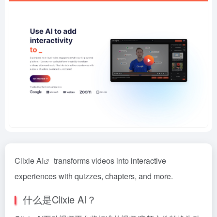
Clixie
AI
transforms videos into interactive
experiences with quizzes, chapters, and more.
什么是Clixie AI？