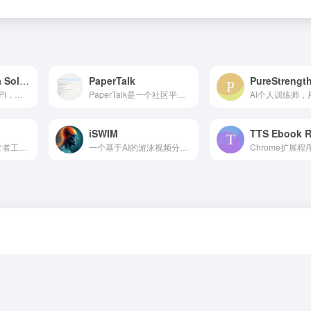
TikTok Captcha Solver API
PaperTalk
PureStrengt
TikTok验证码解决API，用于绕过旋转、拼图和3D形状挑战。
PaperTalk是一个社区平台，用于发现、讨论和理解各个领域的研究论文，包括物理、数学和经济学。它集成了AI聊天功能，以增强与论文内容的互动。
iSWIM
TTS Ebook R
一个识别和奖励开发者工作的 devex 平台。
一个基于AI的游泳视频分析和表现提升平台。