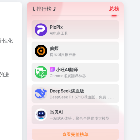
排行榜
总榜
PixPix
AI电商工具
个性化
偷师
提示词反推神器
小旺AI翻译
新
你的进
Chrome拓展翻译神器
DeepSeek满血版
DeepSeek R1 671B满血版，免费，不卡顿
当贝AI
一站式AI体验，聚合全网优质大模型
查看完整榜单