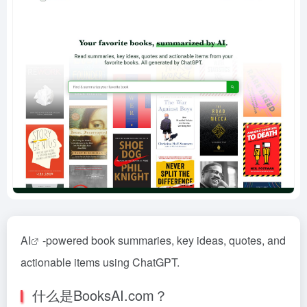
AI
-powered book summaries, key ideas, quotes, and
actionable items using ChatGPT.
什么是BooksAI.com？