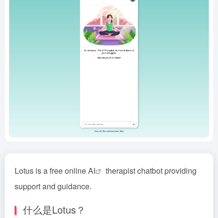
Lotus is a free online
AI
therapist chatbot providing
support and guidance.
什么是Lotus？