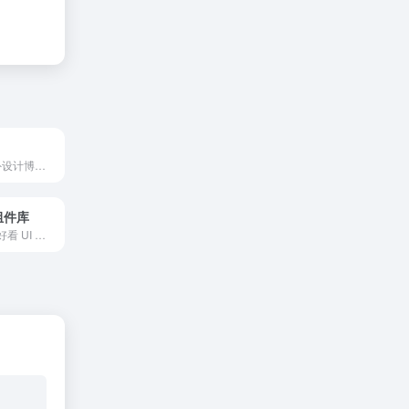
Abduzeedo,国外设计博客和社区网站
材组件库
一个聚集了超多好看 UI 的组件库，全部都是由 HTML 和 CSS 制作，代码开源，可以免费复制使用。