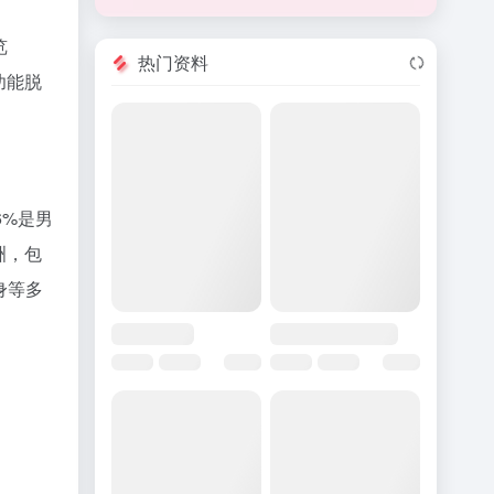
览
热门资料
功能脱
6%是男
洲，包
身等多