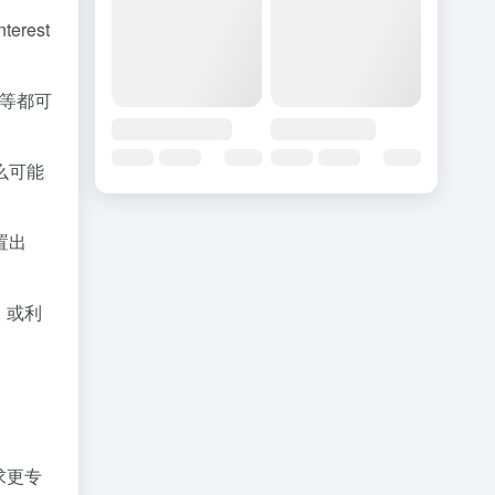
rest
件等都可
么可能
置出
告，或利
求更专