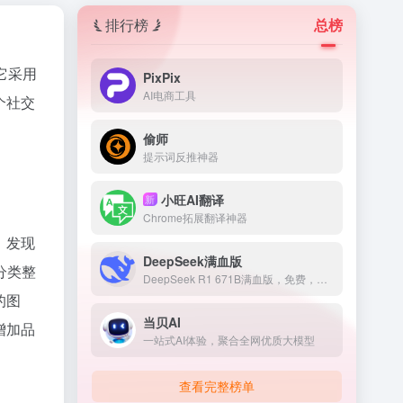
排行榜
总榜
。它采用
PixPix
AI电商工具
个社交
偷师
提示词反推神器
小旺AI翻译
新
Chrome拓展翻译神器
，发现
DeepSeek满血版
分类整
DeepSeek R1 671B满血版，免费，不卡顿
的图
当贝AI
增加品
一站式AI体验，聚合全网优质大模型
查看完整榜单