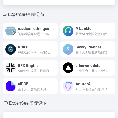
ExpenSee相关导航
readsomethingsciency
MizanMe
阅读科学知识是一个教育平台，提供各个领域突破性科学论文的易懂解释。用户可以根据自己的技能水平探索这些论文，分为初级、中级和高级，让复杂的概念变得容易理解。
基于AI的个性化激励音乐应用，根据情绪和目标提供音乐。
Kritisi
Savvy Planner
AI驱动的Solidity智能合约安全审计探索者，支持多条区块链。
基于人工智能的项目管理工具，用于调度、分析和截止日期预测。
SFX Engine
allnewmodels
AI音效生成器，提供自定义和免版税的音效。
一个平台，通过一个订阅提供多种AI LLM的访问。
aiPDF
AdutorAI
基于人工智能的工具，用于总结、提取见解和与 PDF、网页文章及视频聊天。
AI 工具将语音转换为清晰的结构化文本，并支持样式自定义。
ExpenSee
暂无评论