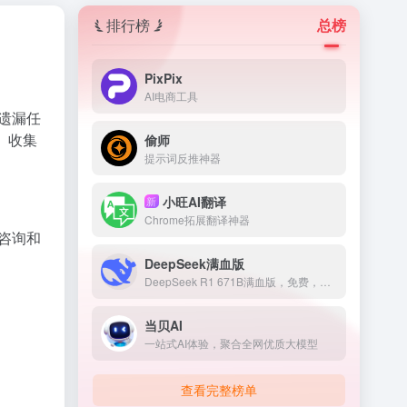
排行榜
总榜
PixPix
AI电商工具
不遗漏任
、收集
偷师
提示词反推神器
小旺AI翻译
新
Chrome拓展翻译神器
户咨询和
DeepSeek满血版
DeepSeek R1 671B满血版，免费，不卡顿
当贝AI
一站式AI体验，聚合全网优质大模型
查看完整榜单