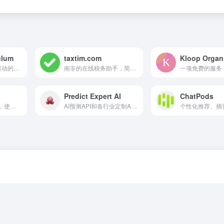
ulum
taxtim.com
Kloop Organ
一个以人工智能为驱动的儿童英语学习平台，提供有趣的课程和基于语音的互动。
南非的在线税务助手，简化税务申报并最大化退税。
Predict Expert AI
ChatPods
一款基于 AI 的工具，使用自然语言创建项目时间表和甘特图。
AI预测API和各行业定制AI模型开发。