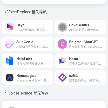
VoiceReplace相关导航
Haye
LoveGenius
一款用于阅读、写作和翻译的私人macOS AI助手。
AI 约会助手，用于优化约会档案和吸引人开场白。
SkinGenie
Enigma, ChatGPT Sidebar
AI驱动的护肤方案生成器，提供个性化产品推荐。
浏览器扩展程序集成ChatGPT，用于总结和内容创作等多种任务。
HelpLook
Notta
具有 AI 聊天机器人解决方案的知识管理平台。
基于人工智能的转录和会议记录服务，具备实时转录和翻译功能。
Homesage.ai
ezML
Homesage.ai 是一个基于人工智能的房地产平台，为投资者、房地产经纪人、贷款机构和 IT 开发人员提供超过 1.4 亿个美国住宅物业的前沿洞察。公司使用计算机视觉和先进的人工智能模型来识别投资机会，生成完整的物业报告，并提供详细的房地产和家居改善 API。它还为房地产、金融和保险行业提供定制的 AI 解决方案。
基于云的平台，便于将计算机视觉集成到应用程序中。
VoiceReplace
暂无评论