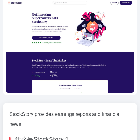
StockStory provides earnings reports and financial
news.
什么是StockStory？