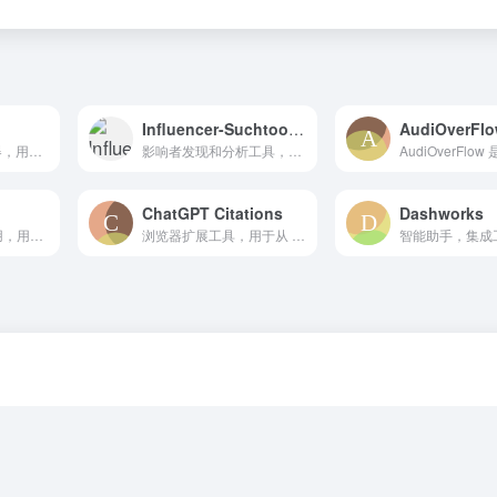
Influencer-Suchtool | influData
AudiOverFl
AI音乐和歌曲生成器，用于从文本或歌词创建专业品质的歌曲。
影响者发现和分析工具，具备搜索、分析和活动追踪功能。
ChatGPT Citations
Dashworks
人工智能驱动的应用，用于管理食品储藏室、发现食谱和餐点规划，以减少食物浪费。
浏览器扩展工具，用于从 ChatGPT 对话中生成 BibTeX 引用。