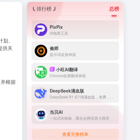
排行榜
总榜
PixPix
AI电商工具
计划、
提供关
偷师
提示词反推神器
小旺AI翻译
新
Chrome拓展翻译神器
，并根据
DeepSeek满血版
DeepSeek R1 671B满血版，免费，不卡顿
当贝AI
一站式AI体验，聚合全网优质大模型
查看完整榜单