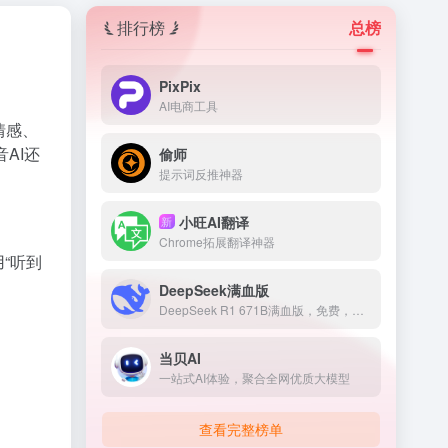
排行榜
总榜
PixPix
AI电商工具
情感、
AI还
偷师
提示词反推神器
小旺AI翻译
新
Chrome拓展翻译神器
用“听到
DeepSeek满血版
DeepSeek R1 671B满血版，免费，不卡顿
当贝AI
一站式AI体验，聚合全网优质大模型
查看完整榜单