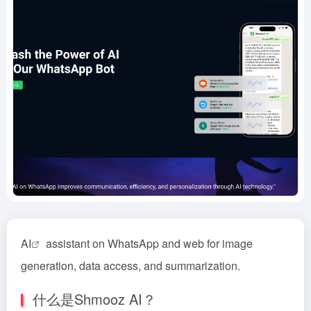
AI
assistant on WhatsApp and web for image
generation, data access, and summarization.
什么是Shmooz AI？