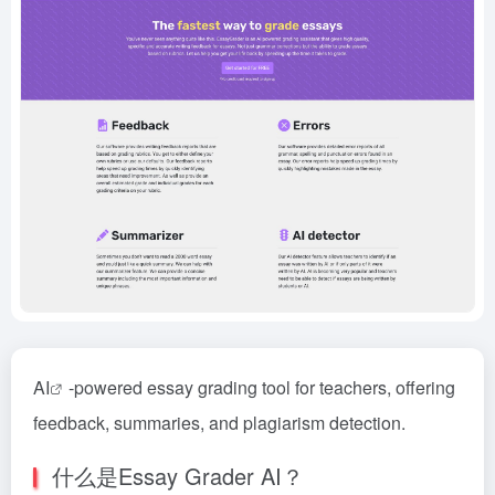
AI
-powered essay grading tool for teachers, offering
feedback, summaries, and plagiarism detection.
什么是Essay Grader AI？