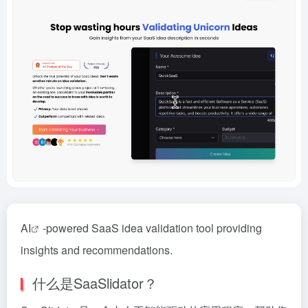
AI
-powered SaaS idea validation tool providing
insights and recommendations.
什么是SaaSlidator？