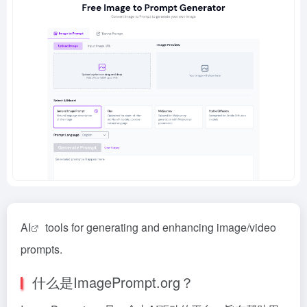
AI
tools for generating and enhancing image/video
prompts.
什么是ImagePrompt.org？