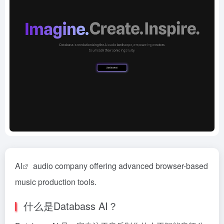
AI
audio company offering advanced browser-based
music production tools.
什么是Databass AI？