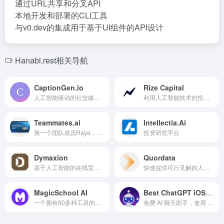
通过URL共享和分叉API
本地开发和部署的CLI工具
与v0.dev的集成用于基于UI组件的API设计
Hanabi.rest相关导航
CaptionGen.io
Rize Capital
人工智能驱动的社交媒体标题生成器，以提升参与度和传播范围。
利用人工智能技术的投资聊天机器人，提供实时金融洞察和简化研究。
Teammates.ai
Intellectia.Ai
第一个团队成员Raya，能够全自动化处理电话、电子邮件和聊天的客户支持工作，具备超过50种语言的超真实表现，在所有阿拉伯方言中表现尤为出色。 第二个团队成员Rashed专注于销售，负责通过多渠道能力进行入站资格确认和出站潜在客户生成。 团队成员与30多个本地集成配合工作，能够像人类一样登录、拉取数据和处理请求。Teammates.ai正在全球范围内定义AI工作队伍类别，并领先于此，提供即刻可用的预构建AI团队成员。 基于先进的专有多代理架构，Teammates.ai可以实现真实结果—达成交易、解决工单，并在无需持续监督的情况下扩展你的运营。
投资研究平台
Dymaxion
Quordata
基于人工智能的在线室内设计服务，提供个性化家庭美学。
快速提供可行见解的人工智能投资研究应用。
MagicSchool AI
Best ChatGPT iOS App: KnowItAll AI Chat
一个拥有80多种工具的人工智能平台，旨在帮助教育工作者、学校和学生节省时间。
免费 AI 聊天助手，使用 ChatGPT 进行各种写作和编辑任务。