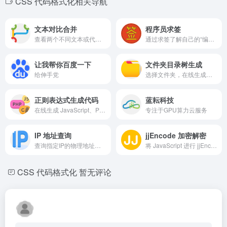
CSS 代码格式化相关导航
文本对比合并
程序员求签
查看两个不同文本或代码之间的差异，并对其进行合并或修改
通过求签了解自己的“编程运势”
让我帮你百度一下
文件夹目录树生成
给伸手党
选择文件夹，在线生成文件夹目录树
正则表达式生成代码
蓝耘科技
在线生成 JavaScript、PHP、Golang、Java、Ruby、Python、C#、C++ 的正则表达式校验代码
专注于GPU算力云服务
IP 地址查询
jjEncode 加密解密
查询指定IP的物理地址，及所在国家或城市，甚至精确到某个网吧，机房或学校等
将 JavaScript 进行 jjEncode 编码解码
CSS 代码格式化
暂无评论