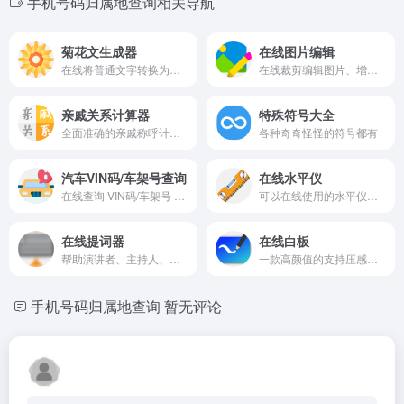
手机号码归属地查询相关导航
菊花文生成器
在线图片编辑
在线将普通文字转换为菊花文、文字热出汗了等字体效果
在线裁剪编辑图片、增加滤镜、图片标注
亲戚关系计算器
特殊符号大全
全面准确的亲戚称呼计算器及亲戚关系在线查询工具，逢年过节走亲访友必备神器
各种奇奇怪怪的符号都有
汽车VIN码/车架号查询
在线水平仪
在线查询 VIN码/车架号 对应的汽车产地、厂商、年份相关信息
可以在线使用的水平仪，无需下载 app
在线提词器
在线白板
帮助演讲者、主持人、演员、主播等在面对镜头或观众时，能够顺畅地表达而不必频繁查看稿子
一款高颜值的支持压感的在线白板应用
手机号码归属地查询
暂无评论