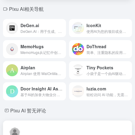
Pixu AI相关导航
DeGen.ai
IconKit
DeGen.AI：用于生成、增强、保护和分析的AI驱动数据工具。
使用AI为您的项目或业务生成图标
MemoHugs
DoThread
MemoHugs从记忆中创建个性化的AI头像，以便与亲人保持持久的连接。
简单、注重隐私的应用，用于将笔记、任务和想法组织成基于时间的线程。
Airplan
Tiny Pockets
Airplan 使用 WalOnMap 数据为建筑师自动化城市规划许可证。
小袋子是一个由AI驱动的平台，可以为儿童创作个性化故事。通过其易于使用的界面，您可以通过定制语气、风格、情节和角色来生成独特的故事。无论是与朋友分享这些故事还是独自保存，小袋子都是为孩子们创造特别冒险的完美工具。
Door Insight AI Assistant
luzia.com
基于AI的加拿大物业分析器，提供投资见解。
轻松访问 AI 功能，无需注册，完全免费。Luzia（Soy Luzia）能够帮助你在日常生活中完成各种任务，无论是工作、学习、社交还是追求激情。
Pixu AI
暂无评论