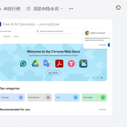
AI排行榜
高阶AI指令词
Free AI Art Generator – JourneyDraw