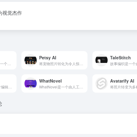
为视觉杰作
Petsy AI
TaleStitch
Namecheap.com是一个域名注册商和网站托管公司，允许个人和企业注册和管理域名。它提供广泛的域名服务和产品，帮助个人建立在线存在并管理其网络资产。
将宠物照片转化为令人惊叹的肖像杰作
WhatNovel
Avatarify AI
一个基于聊天的图片编辑工具，用于简单的照片处理
WhatNovel是一个由人工智能驱动的平台，旨在提升轻小说的阅读体验，使用户能够通过智能功能与故事互动，例如AskNovel™的问答功能、NovelChat™的讨论功能和WhatInsights的深入分析。用户可以通过策划的小说收藏和社区互动，开启个性化的阅读旅程。
论