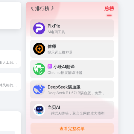
排行榜
总榜
PixPix
AI电商工具
偷师
提示词反推神器
故事编织是一个由人工智能驱动的故事写作平台，用户可以通过合作，增强叙事，并释放讲故事的潜力。
小旺AI翻译
新
Chrome拓展翻译神器
将照片转变为多种风格的独特AI头像。
DeepSeek满血版
DeepSeek R1 671B满血版，免费，不卡顿
当贝AI
一站式AI体验，聚合全网优质大模型
查看完整榜单