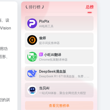
排行榜
总榜
画、设
PixPix
AI电商工具
sion
。
偷师
提示词反推神器
实用功
小旺AI翻译
新
图形、
Chrome拓展翻译神器
DeepSeek满血版
DeepSeek R1 671B满血版，免费，不卡顿
当贝AI
一站式AI体验，聚合全网优质大模型
型的训
查看完整榜单